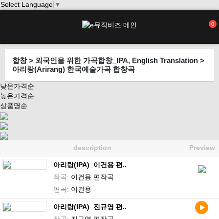
Select Language
▼
0
합창 > 외국인을 위한 가곡합창_IPA, English Translation >
아리랑(Arirang) 한국예술가곡 합창곡
낮은가격순
높은가격순
상품명순
description
Preview
아리랑(IPA)_이건용 편..
작곡:
이건용 편작곡
편곡:
이건용
아리랑(IPA)_진규영 편..