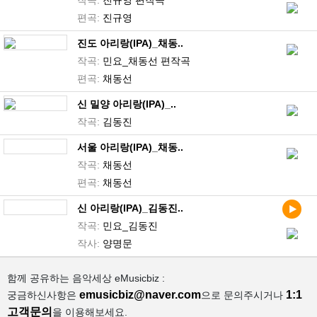
작곡:
진규영 편작곡
편곡:
진규영
진도 아리랑(IPA)_채동..
작곡:
민요_채동선 편작곡
편곡:
채동선
신 밀양 아리랑(IPA)_..
작곡:
김동진
서울 아리랑(IPA)_채동..
작곡:
채동선
편곡:
채동선
신 아리랑(IPA)_김동진..
작곡:
민요_김동진
작사:
양명문
함께 공유하는 음악세상 eMusicbiz :
emusicbiz@naver.com
1:1
궁금하신사항은
으로 문의주시거나
고객문의
을 이용해보세요.