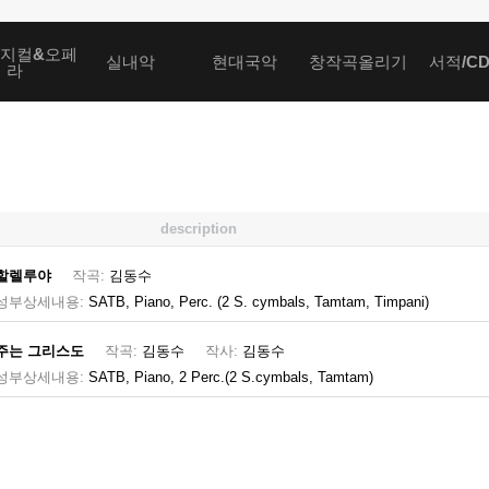
지컬&오페
실내악
현대국악
창작곡올리기
서적/C
라
description
할렐루야
작곡:
김동수
성부상세내용:
SATB, Piano, Perc. (2 S. cymbals, Tamtam, Timpani)
주는 그리스도
작곡:
김동수
작사:
김동수
성부상세내용:
SATB, Piano, 2 Perc.(2 S.cymbals, Tamtam)