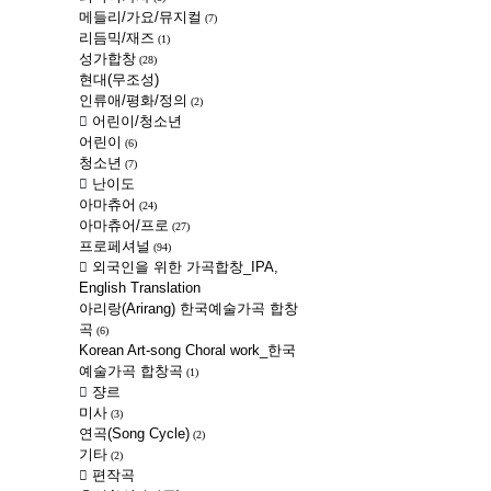
메들리/가요/뮤지컬
(7)
리듬믹/재즈
(1)
성가합창
(28)
현대(무조성)
인류애/평화/정의
(2)
어린이/청소년
어린이
(6)
청소년
(7)
난이도
아마츄어
(24)
아마츄어/프로
(27)
프로페셔널
(94)
외국인을 위한 가곡합창_IPA,
English Translation
아리랑(Arirang) 한국예술가곡 합창
곡
(6)
Korean Art-song Choral work_한국
예술가곡 합창곡
(1)
쟝르
미사
(3)
연곡(Song Cycle)
(2)
기타
(2)
편작곡