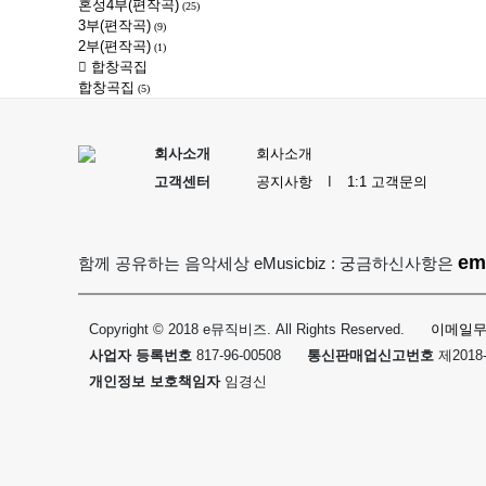
혼성4부(편작곡)
(25)
3부(편작곡)
(9)
2부(편작곡)
(1)
합창곡집
합창곡집
(5)
회사소개
회사소개
고객센터
공지사항
I
1:1 고객문의
em
함께 공유하는 음악세상 eMusicbiz : 궁금하신사항은
Copyright © 2018 e뮤직비즈. All Rights Reserved.
이메일
사업자 등록번호
817-96-00508
통신판매업신고번호
제2018
개인정보 보호책임자
임경신