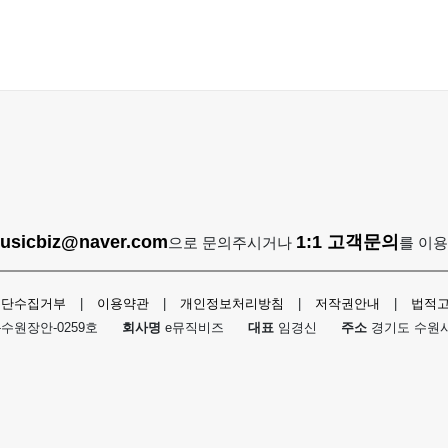
usicbiz@naver.com
1:1 고객문의
으로 문의주시거나
를 이
무단수집거부
|
이용약관
|
개인정보처리방침
|
저작권안내
|
법적
-수원장안-0259호
회사명
e뮤직비즈
대표
임경신
주소
경기도 수원시