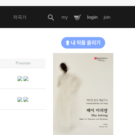
D
작곡가
my
login
join
Preview