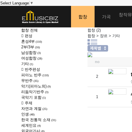
Select Language
▼
창작뮤
합창
가곡
합창 전체
합창
(2)
편성
합창 > 쟝르 > 기타
혼성4부
(110)
2부/3부
(16)
남성합창
(3)
여성합창
(28)
no
기타
(1)
반주편성
피아노 반주
(110)
2
무반주
(35)
악기(피아노외)
(9)
리듬악기반주
(3)
1
국악기 포함
(1)
주제
자연과 계절
(25)
인생
(48)
한국 전통적 소재
(31)
세계민요
(4)
외국어가사
(8)