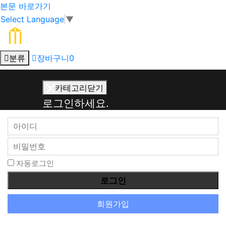
본문 바로가기
Select Language
▼
분류
장바구니
0
회
카테고리닫기
원
로그인하세요.
로
그
인
자동로그인
회원가입