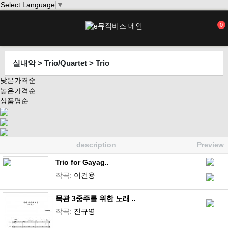
Select Language
▼
0
실내악 > Trio/Quartet > Trio
낮은가격순
높은가격순
상품명순
description
Preview
Trio for Gayag..
작곡:
이건용
목관 3중주를 위한 노래 ..
작곡:
진규영