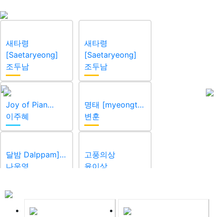
새타령
새타령
[Saetaryeong]
[Saetaryeong]
조두남
조두남
Joy of Pian…
명태 [myeongt…
이주혜
변훈
달밤 Dalppam]…
고풍의상
나운영
윤이상
강강술래
추억
(Gangga…
최영섭