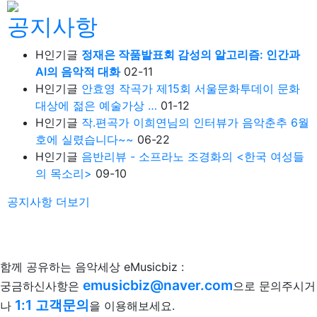
공지사항
H
인기글
정재은 작품발표회 감성의 알고리즘: 인간과
AI의 음악적 대화
02-11
H
인기글
안효영 작곡가 제15회 서울문화투데이 문화
대상에 젊은 예술가상 …
01-12
H
인기글
작.편곡가 이희연님의 인터뷰가 음악춘추 6월
호에 실렸습니다~~
06-22
H
인기글
음반리뷰 - 소프라노 조경화의 <한국 여성들
의 목소리>
09-10
공지사항
더보기
함께 공유하는 음악세상 eMusicbiz :
emusicbiz@naver.com
궁금하신사항은
으로 문의주시거
1:1 고객문의
나
을 이용해보세요.