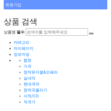
회원가입
상품 검색
상품명
필수
카테고리
마이페이지
정보마당
합창
가곡
창작뮤지컬&오페라
실내악
현대국악
창작곡올리기
서적/CD
작곡가