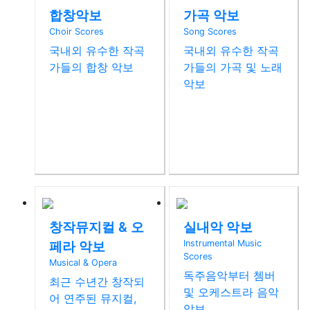
합창악보
가곡 악보
백병동
Choir Scores
Song Scores
국내외 유수한 작곡
국내외 유수한 작곡
청산리 벽계수야
가들의 합창 악보
가들의 가곡 및 노래
(Ch…
악보
이영조
상주 함창 맑은 물
에
창작뮤지컬 & 오
실내악 악보
산아
페라 악보
Instrumental Music
신동수
Scores
청산에 살리라
Musical & Opera
독주음악부터 쳄버
김연준
최근 수년간 창작되
및 오케스트라 음악
어 연주된 뮤지컬,
악보